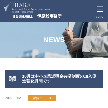
toggle
伊原毅事務所
社会保険労務士
naviga
MENU
NEWS
10月は中小企業退職金共済制度の加入促
進強化月間です
2025.10.02
労務ニュース