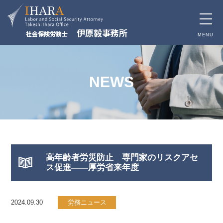
toggle
伊原毅事務所
社会保険労務士
naviga
MENU
NEWS
高年齢者労災防止 専門家のリスクアセ
ス促進――厚労省来年度
2024.09.30
労務ニュース