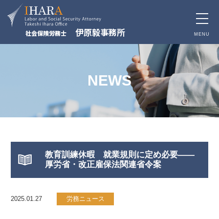
toggle
伊原毅事務所
社会保険労務士
naviga
MENU
NEWS
教育訓練休暇 就業規則に定め必要――
厚労省・改正雇保法関連省令案
2025.01.27
労務ニュース