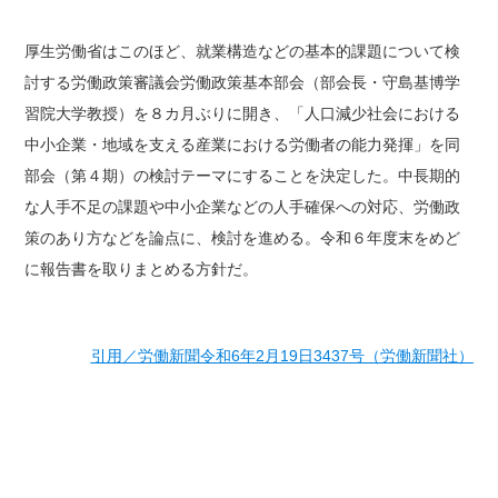
厚生労働省はこのほど、就業構造などの基本的課題について検
討する労働政策審議会労働政策基本部会（部会長・守島基博学
習院大学教授）を８カ月ぶりに開き、「人口減少社会における
中小企業・地域を支える産業における労働者の能力発揮」を同
部会（第４期）の検討テーマにすることを決定した。中長期的
な人手不足の課題や中小企業などの人手確保への対応、労働政
策のあり方などを論点に、検討を進める。令和６年度末をめど
に報告書を取りまとめる方針だ。
引用／労働新聞令和6年2月19日3437号（労働新聞社）