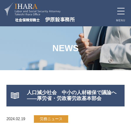
toggle
伊原毅事務所
社会保険労務士
naviga
MENU
NEWS
人口減少社会 中小の人材確保で議論へ
――厚労省・労政審労政基本部会
2024.02.19
労務ニュース