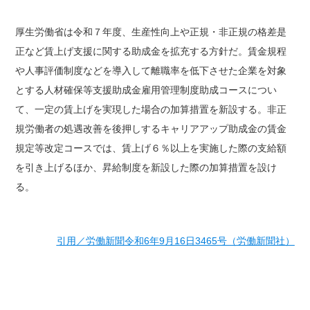
厚生労働省は令和７年度、生産性向上や正規・非正規の格差是
正など賃上げ支援に関する助成金を拡充する方針だ。賃金規程
や人事評価制度などを導入して離職率を低下させた企業を対象
とする人材確保等支援助成金雇用管理制度助成コースについ
て、一定の賃上げを実現した場合の加算措置を新設する。非正
規労働者の処遇改善を後押しするキャリアアップ助成金の賃金
規定等改定コースでは、賃上げ６％以上を実施した際の支給額
を引き上げるほか、昇給制度を新設した際の加算措置を設け
る。
引用／労働新聞令和6年9月16日3465号（労働新聞社）