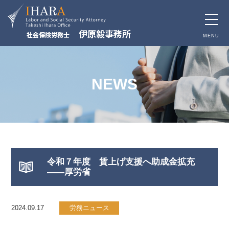
toggle
伊原毅事務所
社会保険労務士
naviga
MENU
NEWS
令和７年度 賃上げ支援へ助成金拡充
――厚労省
2024.09.17
労務ニュース